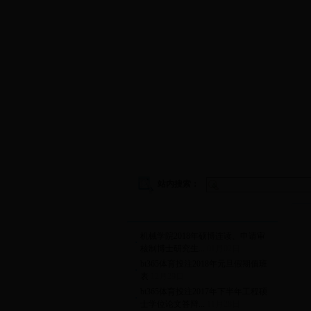
学院首页
|
学院概况
|
院务公开
|
师
站内搜索：
通知公告
更多
机械学院2018年硕博连读、申请审
·
核制博士研究生...
01月02日
bt365体育投注2018年元旦假期值班
·
表
12月29日
bt365体育投注2017年下半年工程硕
·
士学位论文答辩...
11月28日