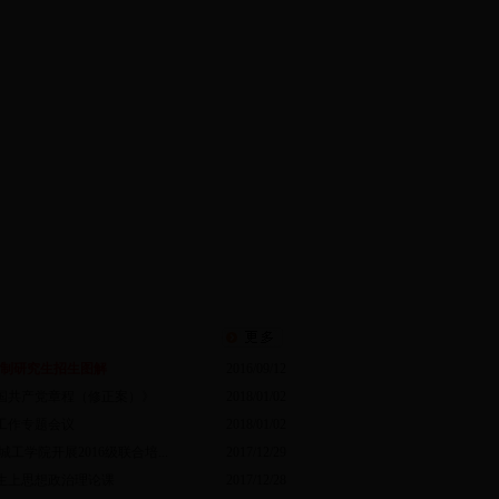
会
|
就业指导
全日制研究生招生图解
2016/09/12
国共产党章程（修正案）》
2018/01/02
工作专题会议
2018/01/02
城工学院开展2016级联合培...
2017/12/29
生上思想政治理论课
2017/12/28