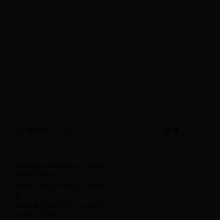
学院首页
|
学院概况
|
院务公开
|
师资队伍
|
教学工作
|
科
站内搜索：
通知公告
更多
机械学院2018年硕博连读、申请审
·
核制博士研究生...
01月02日
bt365体育投注2018年元旦假期值班
·
表
12月29日
bt365体育投注2017年下半年工程硕
·
士学位论文答辩...
11月28日