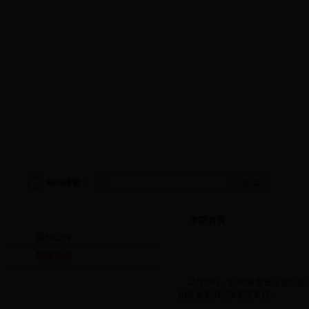
学院首页
|
学院概况
|
院务公开
|
师资队伍
|
教学工作
|
科
站内搜索：
学院首页
学院首页
通知公告
学院动态
12月20日，bt365体育投注
由院党委书记张安宁主持。