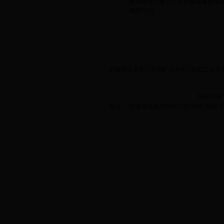
教师对意识形态工作的极端重要性
顺势而为。
安徽理工大学
|
中国矿业大学
|
合肥工业大
版权所有
地址： 安徽省淮南市舜耕中路168号 邮编 2320