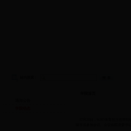
学院首页
|
学院概况
|
院务公开
|
师资队伍
|
教学工作
|
科
站内搜索：
学院首页
学院首页
通知公告
学院动态
12月20日，bt365体育投注在
辅导员参加会议。会议由院党委书