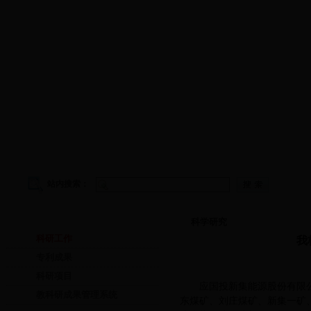
学院首页
|
学院概况
|
院务公开
|
师资队伍
|
教学工作
|
科
站内搜索：
科学研究
科学研究
科研工作
我
专利成果
科研项目
应国投新集能源股份有限公司
教科研成果管理系统
东煤矿、刘庄煤矿、新集一矿、