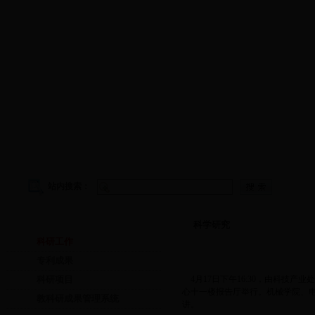
学院首页
|
学院概况
|
院务公开
|
师资队伍
|
教学工作
|
科
站内搜索：
科学研究
科学研究
科研工作
专利成果
科研项目
4月17日下午16:30，由科技产
心十一楼报告厅举行。机械学院、电
教科研成果管理系统
讲。