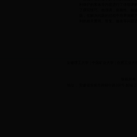
利保护的客体等内容进行了详细讲
了撰写技巧。他强调，新颖性、创
题，在解决问题的过程中培养洞察
利的相关费用、答复、修改等问题
安徽理工大学
|
中国矿业大学
|
合肥工业大
版权所有
地址： 安徽省淮南市舜耕中路168号 邮编 2320