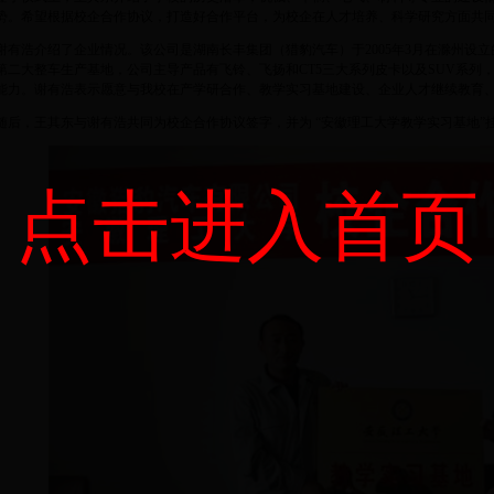
势。希望根据校企合作协议，打造好合作平台，为校企在人才培养、科学研究方面共
有浩介绍了企业情况。该公司是湖南长丰集团（猎豹汽车）于2005年3月在滁州设
第二大整车生产基地，公司主导产品有飞铃、飞扬和CT5三大系列皮卡以及SUV系列
能力。谢有浩表示愿意与我校在产学研合作、教学实习基地建设、企业人才继续教育
后，王其东与谢有浩共同为校企合作协议签字，并为 “安徽理工大学教学实习基地”
点击进入首页