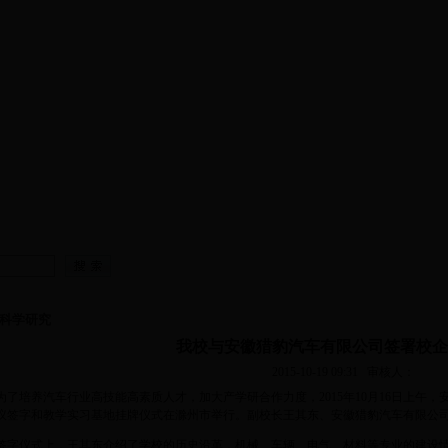
资队伍
|
教学工作
|
科学研究
|
党建工作
|
团学工作
|
学院工
科学研究
我校与安徽猎豹汽车有限公司签署校企
2015-10-19 09:31
审核人：
了培养汽车行业高技能高素质人才，加大产学研合作力度，2015年10月16日上午
议签字和教学实习基地挂牌仪式在滁州市举行。副校长王其东、安徽猎豹汽车有限公
字仪式上，王其东介绍了学校的历史沿革，机械、车辆、电气、材料等专业的建设情