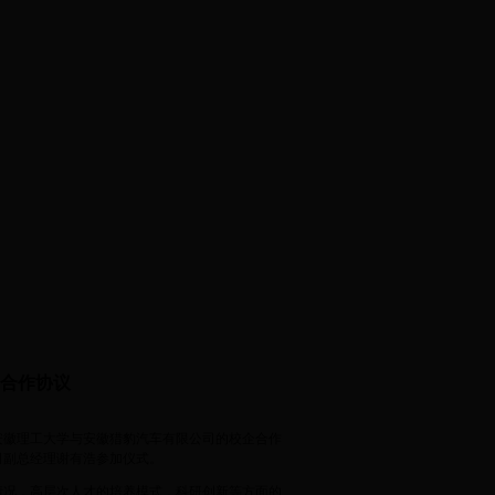
会
|
就业指导
合作协议
，安徽理工大学与安徽猎豹汽车有限公司的校企合作
司副总经理谢有浩参加仪式。
况，高层次人才的培养模式，科研创新等方面的