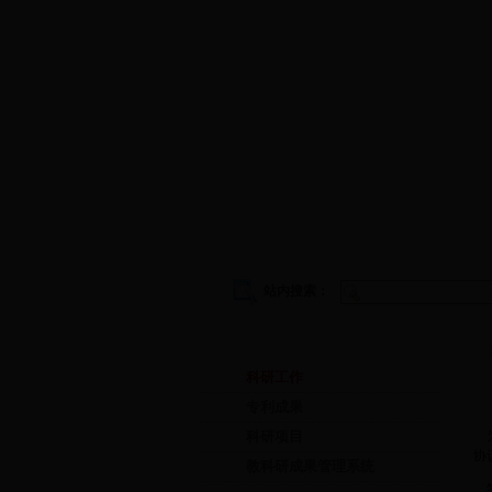
学院首页
|
学院概况
|
院务公开
|
师
站内搜索：
科学研究
科研工作
专利成果
科研项目
为
协
教科研成果管理系统
签