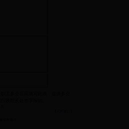
教职工参会后应填写此表，提供参会
到行政院长处签字报销。
次
【
关闭窗口
】
徽省教育厅