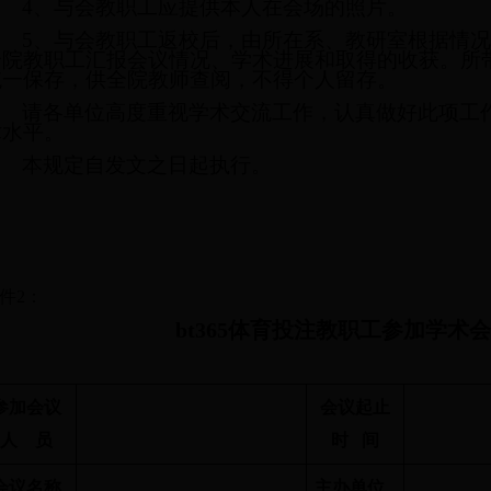
4
、与会教职工应提供本人在会场的照片。
5
、与会教职工返校后，由所在系、教研室根据情
全院教职工汇报会议情况、学术进展和取得的收获。所
统一保存，供全院教师查阅，不得个人留存。
请各单位高度重视学术交流工作，认真做好此项工
术水平。
本规定自发文之日起执行。
件
2
：
bt365体育投注教职工参加学术
№
参加会议
会议起止
人
员
时
间
会议名称
主办单位