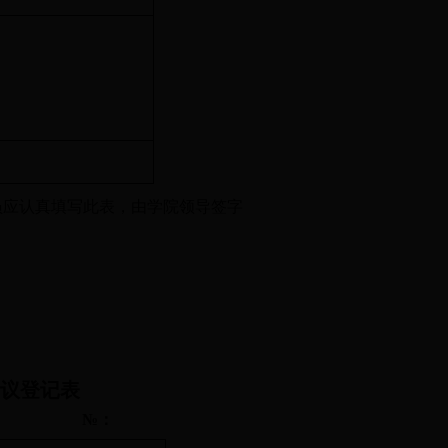
员应认真填写此表，由学院领导签字
会议登记表
№：