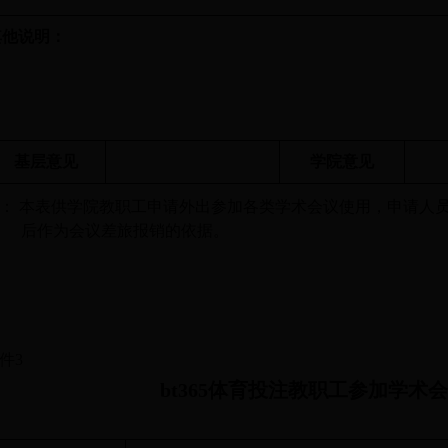
其他说明：
基层意见
学院意见
：
本表供学院教职工申请外出参加各类学术会议使用，申请人
后作为会议差旅报销的依据。
件
3
bt365体育投注教职工参加学术