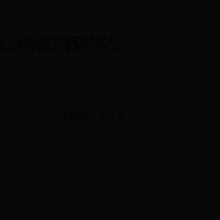
议，促进我院学科建设和学术
5体育投注教职工参加学术会议
二○○九年四月二十八日