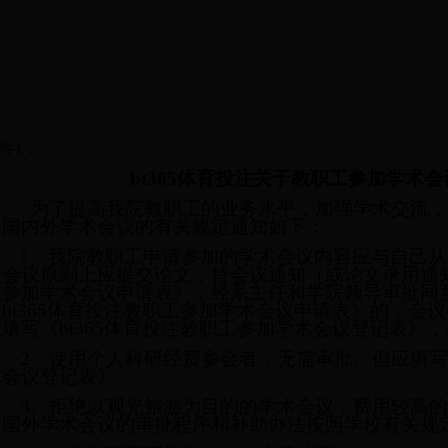
件
1
：
bt365体育投注关于教职工参加学术
为了提高我院教职工的业务水平，加强学术交流，
加国内外学术会议的有关规定通知如下：
1
、我院教职工申请参加的学术会议内容应与自己从
加会议原则上应提交论文，持会议通知（或论文录用通
工参加学术会议申请表》，
经系主任和学院领导审批同
《bt365体育投注教职工参加学术会议申请表》的，会
应填写《bt365体育投注教职工参加学术会议登记表》
2
、
使用个人科研经费参会者，无需审批。但应填写《
术会议登记表》。
3
、拒绝以观光旅游为目的的学术会议，费用较高
加国外学术会议的审批程序和补助办法按照学校有关规