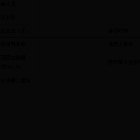
参会人员
会议名称
会议支出（元）
会议时间
会议资料名称
保管人签字
是否已在教研
教研室主任签
室进行汇报
参会收获与建议