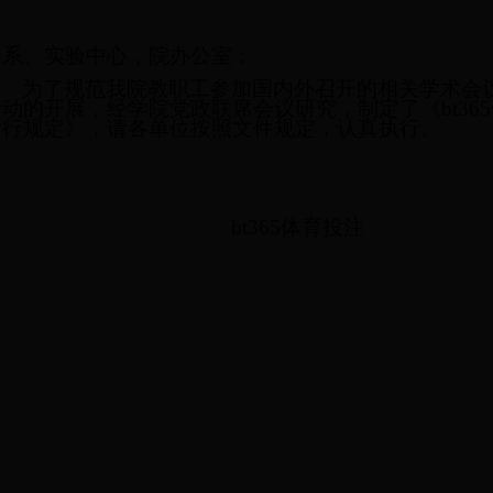
各系、实验中心，院办公室：
为了规范我院教职工参加国内外召开的相关学术会
活动的开展，经学院党政联席会议研究，制定了《bt36
暂行规定》，请各单位按照文件规定，认真执行。
bt365体育投注