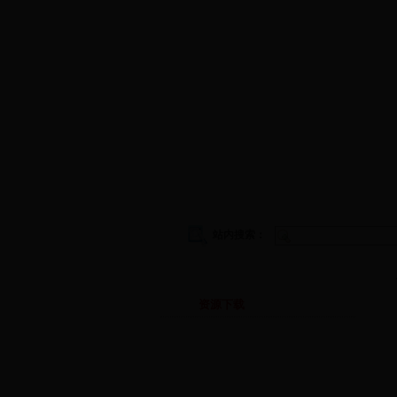
学院首页
|
学院概况
|
院务公开
|
师
站内搜索：
下载专区
资源下载