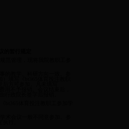
会议的暂行规定
规范管理，现将我院教职工参
事的教学、科研方向一致。参
知）
填写《bt365体育投注教职
意后方可参加。
凡未填写
议费用不予报销。会议结束后，
，由行政院长签字后报销。
bt365体育投注教职工参加学
的学术会议一般不同意参加。参
定执行。