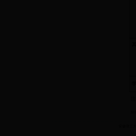
注
附
安徽理工