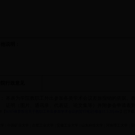
其他说明：
学院行政意见
：
本表为学院教职工外出参加各类学术会议差旅报销的依据。
证明（图片、通讯录、代表证、论文集等）并附参会申请表
件【
bt365体育投注关于教职工外出参加学术会议的暂行规定[修改11.5.20].doc
】
已下载
大学
|
中国矿业大学
|
合肥工业大学
|
安徽工业大学
|
山东科技大学
|
河南理工大学
|
安