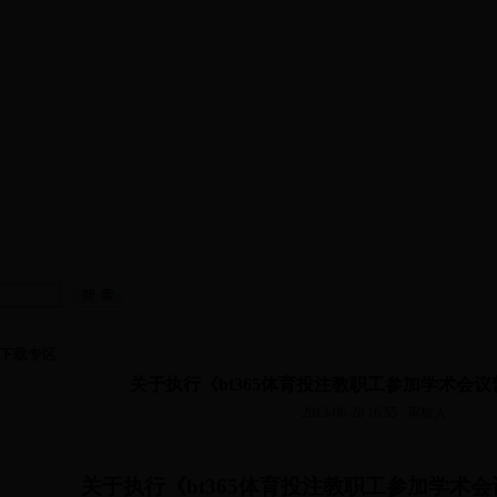
资队伍
|
教学工作
|
科学研究
|
党建工作
|
团学工作
|
学院工
下载专区
关于执行《bt365体育投注教职工参加学术会
2013-06-28 16:55
审核人：
关于执行《bt365体育投注教职工参加学术