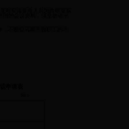
况
及时安排参会人员
为教研室或
带回的会议资料，须交教研室
作，不断提高我院教职工的学
会议申请表
：