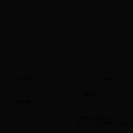
学院首页
|
学院概况
|
院务公开
|
师资队伍
|
教学工作
|
科
站内搜索：
下载专区
下载专区
资源下载
会员卡个人零持有报告
附件【
个人会员卡零持有报告.doc
】