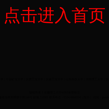
点击进入首页
大学
|
中国矿业大学
|
合肥工业大学
|
安徽工业大学
|
山东科技大学
|
河南理工大学
|
安
版权所有
?
安徽理工大学bt365体育投注
省淮南市舜耕中路168号 邮编 232001 联系电话：0554-6668934（院办）
信箱：
jxx@a