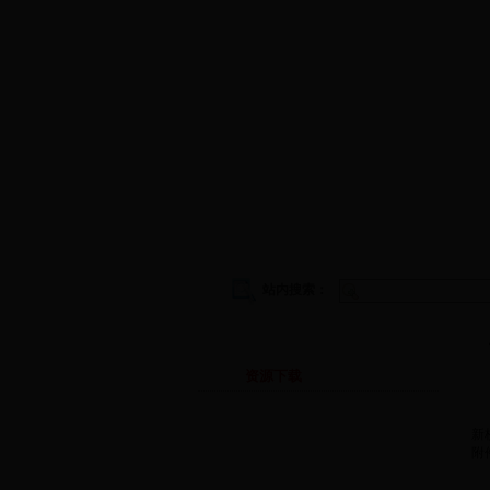
学院首页
|
学院概况
|
院务公开
|
师
站内搜索：
下载专区
资源下载
新
附