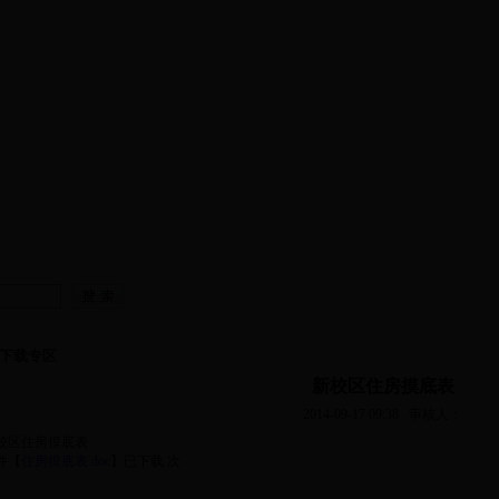
资队伍
|
教学工作
|
科学研究
|
党建工作
|
团学工作
|
学院工
下载专区
新校区住房摸底表
2014-09-17 09:38
审核人：
校区住房摸底表
件【
住房摸底表.doc
】
已下载
次