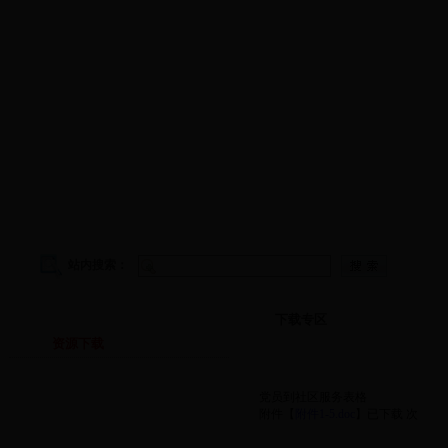
学院首页
|
学院概况
|
院务公开
|
师资队伍
|
教学工作
|
科
站内搜索：
下载专区
下载专区
资源下载
党员到社区服务表格
附件【
附件1-5.doc
】
已下载
次