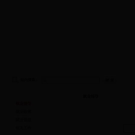
学院首页
|
学院概况
|
院务公开
|
师资队伍
|
教学工作
|
科
站内搜索：
就业指导
就业指导
就业指导
就业政策
就业信息
校友工作