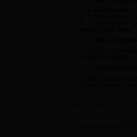
所谓渠道是指相对固定的
系，可以是学校的就业执导中
告），专设的学生咨询机构或
应被潜在的受益者明确知道。
15、教师专业简历的具体
专业简历是供专家判断师
达到的学术水平的标志材料，
16、关于研究生的统计数
博士、硕士生当前各自的
衡量教师资源总体是否足够的
安徽理工大学
|
中国矿业大学
|
合肥工业大
版权所有
地址： 安徽省淮南市舜耕中路168号 邮编 2320