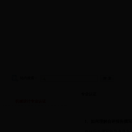
学院首页
|
学院概况
|
院务公开
|
师资队伍
|
教学工作
|
科
站内搜索：
专业认证
专业认证
机械设计专业认证
1、如何理解自评报告撰写
自评报告撰写指导书是为