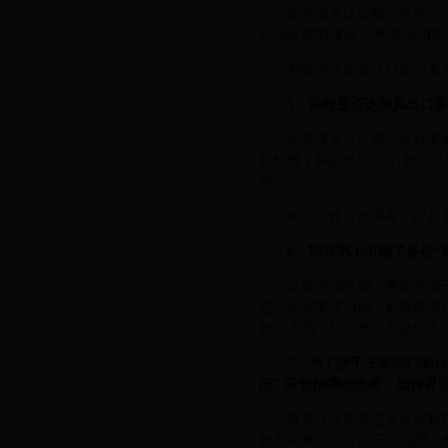
如果接受认证单位对自己
已经采取的做法， 包括采用的
判断学生是否达到能力要
5、课程是否达到其出口
如果接受认证单位会对本
我检查，并得出结论， 就可
有”。
此项工作（如果有）应归
6、指导书上出现了多处“
这里所谓机制，是要强调
是否达到要求为例，如果确实
价的人员，结论形式与处理方
7、为了便于主管部门和
伍” 应包括哪些老师，如何界
其实认证本身也是目标制
价不同单位师资队伍的强弱。