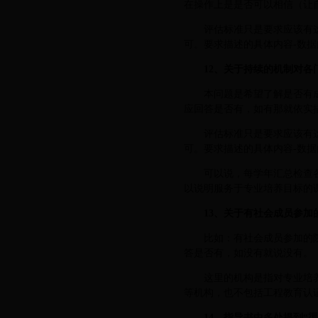
在操作上是是否可以相信（让
评估标准只是要求应该有
可。要求描述的具体内容-数
12、关于持续的机制对
本问题是希望了解是否有
应回答是否有，如有那就依实
评估标准只是要求应该有
可。要求描述的具体内容-数
可以说，每学年汇总检查
以说明服务于专业培养目标的
13、关于有社会成员参
比如：有社会成员参加的
答是否有，如没有就说没有。
这里的机构是指对专业培
等机构，也不包括工程教育认
14、指导书中多处提到“