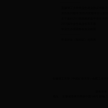
·
安徽理工大学毕业生就业协议书签订
·
简历排列顺序/简历内容顺序怎么安
·
关于做好2013届困难家庭毕业生求
·
2013届毕业生就业指导手册
·
毕业生办理调整改派流程图
·
申请补发《报到证》流程图
安徽理工大学
|
中国矿业大学
|
合肥工业大
版权所有
地址： 安徽省淮南市舜耕中路168号 邮编 2320