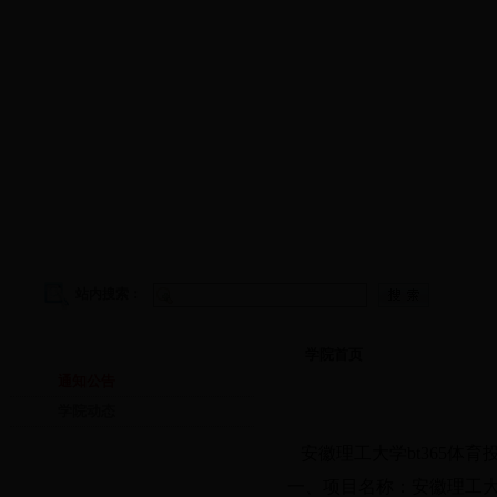
学院首页
|
学院概况
|
院务公开
|
师资队伍
|
教学工作
|
科
站内搜索：
学院首页
学院首页
通知公告
学院动态
安徽理工大学bt365体
一、项目名称：安徽理工