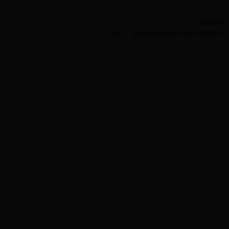
版权所有
地址： 安徽省淮南市舜耕中路168号 邮编 2320