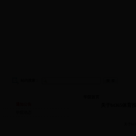
学院首页
|
学院概况
|
院务公开
|
师资队伍
|
教学工作
|
科
站内搜索：
学院首页
学院首页
通知公告
关于bt365体
学院动态
关于b