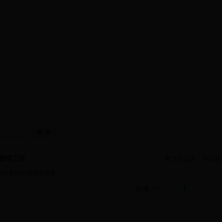
资队伍
|
教学工作
|
科学研究
|
党建工作
|
团学工作
|
学院工
团学工作
当前位置：
学院首
365体育投注辅导员设置
共1条
1/1
上页
1
下页