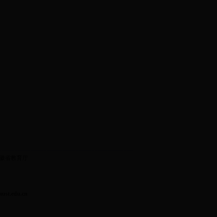
徽省教育厅
ust.edu.cn