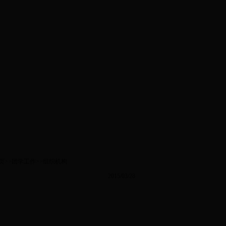
会
|
就业指导
页
>>
团学工作
>>
组织机构
2015/03/28