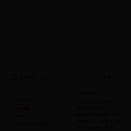
学院首页
|
学院概况
|
院务公开
|
师资队伍
|
教学工作
|
科
站内搜索：
科学研究
科学研究
科研工作
·
一种内啮合低脉动齿轮泵
专利成果
·
高压动态内齿轮流量计
·
胶带超前防纵撕监测保护装置
科研项目
·
一种新型复合齿轮式齿轮马达
教科研成果管理系统
·
一种低脉动内啮合齿轮马达