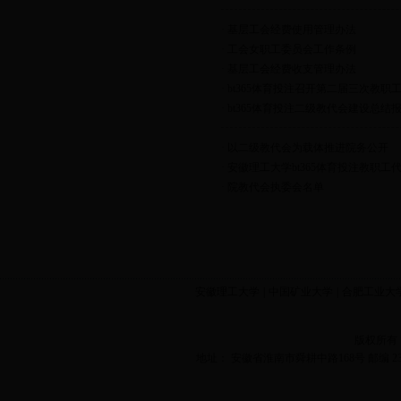
·
基层工会经费使用管理办法
·
工会女职工委员会工作条例
·
基层工会经费收支管理办法
·
bt365体育投注召开第二届三次教职
·
bt365体育投注二级教代会建设总结
·
以二级教代会为载体推进院务公开
·
安徽理工大学bt365体育投注教职
·
院教代会执委会名单
安徽理工大学
|
中国矿业大学
|
合肥工业大
版权所有
地址： 安徽省淮南市舜耕中路168号 邮编 2320