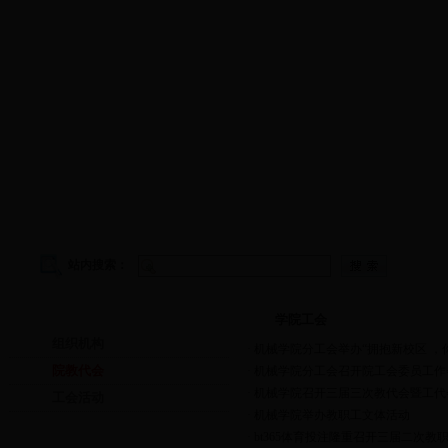
学院首页
|
学院概况
|
院务公开
|
师资队伍
|
教学工作
|
科
站内搜索：
学院工会
学院工会
组织机构
·
机械学院分工会举办“拥抱新校区 ，
院教代会
·
机械学院分工会召开院工会委员工作
·
机械学院召开三届三次教代会暨工代
工会活动
·
机械学院举办教职工文体活动
·
bt365体育投注隆重召开三届二次