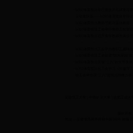
·
bt365体育投注举行师生乒乓球友谊
·
运动更快乐——bt365体育投注举行
·
bt365体育投注教师节慰问退休教师
·
bt365体育投注工会举行教职工投篮
·
bt365体育投注召开青年教师座谈会
·
bt365体育投注工会举办教职工趣味
·
bt365体育投注工会部署“阳光家园”
·
bt365体育投注开展“三八”妇女节庆
·
bt365体育投注分工会学习《安徽
·
校工会举办庆“三八”篮球运球接力赛
安徽理工大学
|
中国矿业大学
|
合肥工业大
版权所有
地址： 安徽省淮南市舜耕中路168号 邮编 2320