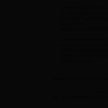
·
关于机械设计制造及其自动化专业认
·
关于测控技术及仪器专业认证自评报
·
bt365体育投注对专业认证工作进行
·
专业认证基本知识
·
机械设计制造及其自动化专业培养目
·
合肥工业大学教授应邀来我校作专业
·
bt365体育投注召开专业认证工作推
·
bt365体育投注召开专业认证及毕业
·
工程教育认证自评报告撰写常见疑问
·
工程教育专业认证的程序
安徽理工大学
|
中国矿业大学
|
合肥工业大
版权所有
地址： 安徽省淮南市舜耕中路168号 邮编 2320